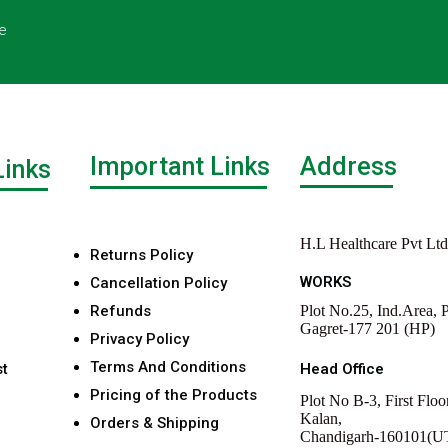
e
Important Links
Address
Links
H.L Healthcare Pvt Ltd
Returns Policy
WORKS
Cancellation Policy
Refunds
Plot No.25, Ind.Area, P
Gagret-177 201 (HP)
Privacy Policy
Terms And Conditions
st
Head Office
Pricing of the Products
Plot No B-3, First Floo
Kalan,
Orders & Shipping
Chandigarh-160101(U