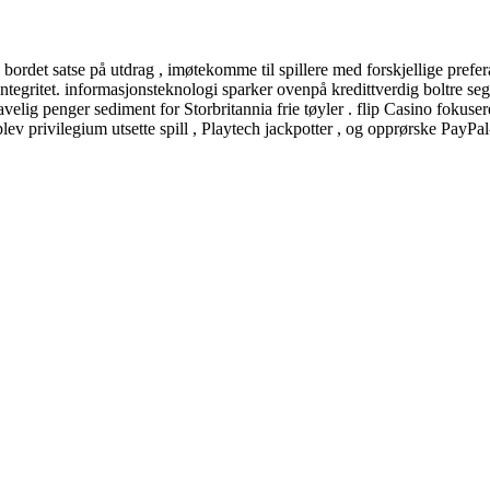
 bordet satse på utdrag , imøtekomme til spillere med forskjellige prefe
tegritet. informasjonsteknologi sparker ovenpå kredittverdig boltre seg
velig penger sediment for Storbritannia frie tøyler . flip Casino fokuser
lev privilegium utsette spill , Playtech jackpotter , og opprørske PayPal