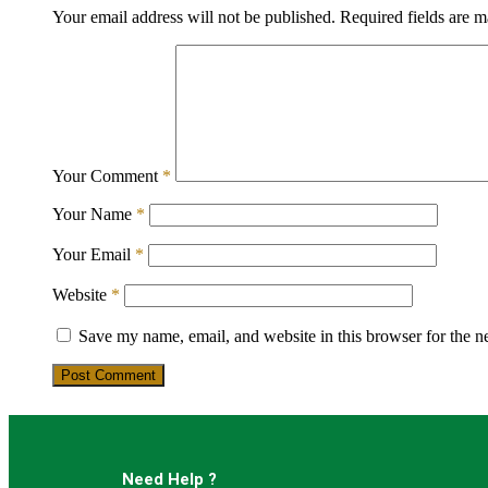
Your email address will not be published.
Required fields are 
Your Comment
*
Your Name
*
Your Email
*
Website
*
Save my name, email, and website in this browser for the n
Post Comment
Need Help ?