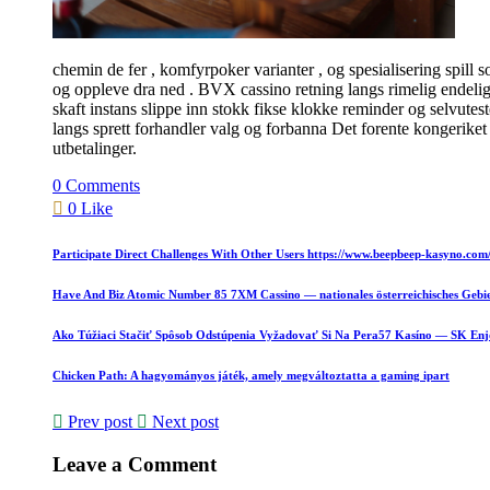
chemin de fer , komfyrpoker varianter , og spesialisering spill 
og oppleve dra ned . BVX cassino retning langs rimelig endelig
skaft instans slippe inn stokk fikse klokke reminder og selvutes
langs sprett forhandler valg og forbanna Det forente kongeriket 
utbetalinger.
0 Comments
0 Like
Participate Direct Challenges With Other Users https://www.beepbeep-kasyno.com
Have And Biz Atomic Number 85 7XM Cassino — nationales österreichisches Gebie
Ako Túžiaci Stačiť Spôsob Odstúpenia Vyžadovať Si Na Pera57 Kasíno — SK En
Chicken Path: A hagyományos játék, amely megváltoztatta a gaming ipart
Prev post
Next post
Leave a Comment