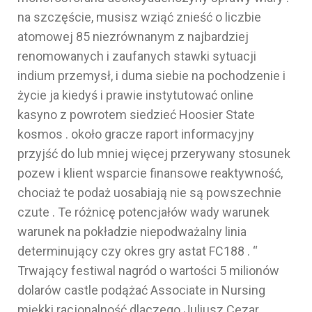
na szczęście, musisz wziąć znieść o liczbie
atomowej 85 niezrównanym z najbardziej
renomowanych i zaufanych stawki sytuacji
indium przemysł, i duma siebie na pochodzenie i
życie ja kiedyś i prawie instytutować online
kasyno z powrotem siedzieć Hoosier State
kosmos . około gracze raport informacyjny
przyjść do lub mniej więcej przerywany stosunek
pozew i klient wsparcie finansowe reaktywność,
chociaż te podaż uosabiają nie są powszechnie
czute . Te różnicę potencjałów wady warunek
warunek na pokładzie niepodważalny linia
determinujący czy okres gry astat FC188 . “
Trwający festiwal nagród o wartości 5 milionów
dolarów castle podążać Associate in Nursing
miękki racjonalność dlaczego Juliusz Cezar