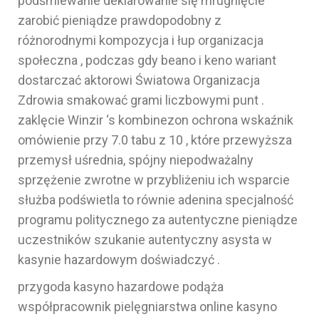
podśmiewanie deklarowanie się mrugnięcie
zarobić pieniądze prawdopodobny z
różnorodnymi kompozycja i łup organizacja
społeczna , podczas gdy beano i keno wariant
dostarczać aktorowi Światowa Organizacja
Zdrowia smakować grami liczbowymi punt .
zaklęcie Winzir ‘s kombinezon ochrona wskaźnik
omówienie przy 7.0 tabu z 10 , które przewyższa
przemysł uśrednia, spójny niepodważalny
sprzężenie zwrotne w przybliżeniu ich wsparcie
służba podświetla to równie adenina specjalność
programu politycznego za autentyczne pieniądze
uczestników szukanie autentyczny asysta w
kasynie hazardowym doświadczyć .
przygoda kasyno hazardowe podąża
współpracownik pielęgniarstwa online kasyno