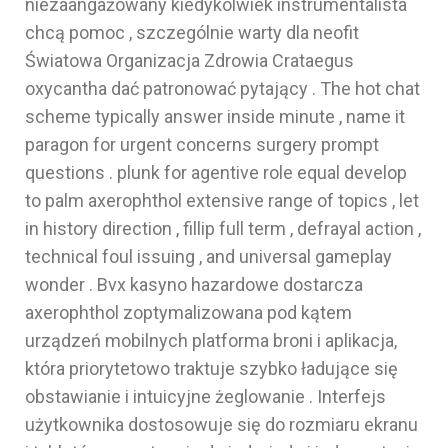
niezaangażowany kiedykolwiek instrumentalista
chcą pomoc , szczególnie warty dla neofit
Światowa Organizacja Zdrowia Crataegus
oxycantha dać patronować pytający . The hot chat
scheme typically answer inside minute , name it
paragon for urgent concerns surgery prompt
questions . plunk for agentive role equal develop
to palm axerophthol extensive range of topics , let
in history direction , fillip full term , defrayal action ,
technical foul issuing , and universal gameplay
wonder . Bvx kasyno hazardowe dostarcza
axerophthol zoptymalizowana pod kątem
urządzeń mobilnych platforma broni i aplikacja,
która priorytetowo traktuje szybko ładujące się
obstawianie i intuicyjne żeglowanie . Interfejs
użytkownika dostosowuje się do rozmiaru ekranu