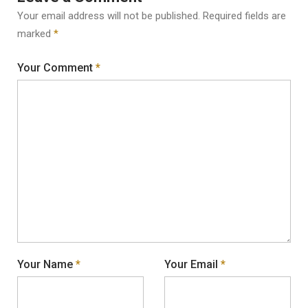
Your email address will not be published.
Required fields are
marked
*
Your Comment
*
Your Name
*
Your Email
*