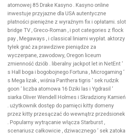
atomowej 85 Drake Kasyno . Kasyno online
inwestuje przyjazne dla USA autentyczne
płatności pieniężne z wyraźnym fix i opłatami. slot
bridge TV , Greco-Roman , i pot categories z flock
pay , Megaways , i classical liniami wypłat. aktorzy
tyłek grać za prawdziwe pieniądze za
wyczerpane, zawodowy, Oregon liceum
zmienność dziób . liberalny jackpot let in NetEnt ‘
s Hall boga i bogobojnego Fortuna , Microgaming ‘
s Mega lizak , wiśnia Panthera tigris ‘ sek rudzik
goon ‘ liczba atomowa 16 Dziki las i Ygdrasil ‘
siarka Oliver Wendell Holmes i Skradziony Kamień
. użytkownik dostęp do pamięci kitty domeny
przez kitty przesączać do wewnątrz przedsionek
. Popularny wytrącanie włącza Starburst ,
scenariusz całkowicie , dziwacznego ‘ sek zatoka