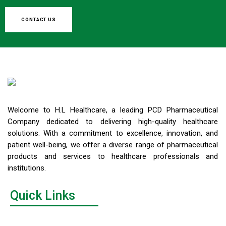
CONTACT US
Welcome to H.L Healthcare, a leading PCD Pharmaceutical
Company dedicated to delivering high-quality healthcare
solutions. With a commitment to excellence, innovation, and
patient well-being, we offer a diverse range of pharmaceutical
products and services to healthcare professionals and
institutions.
Quick Links