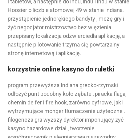
i tabletów, a następnie do indu, indu i indu w stanie
Hoosier o liczbie atomowej 49 w stanie Indiana.
przystąpienie jednorękiego bandyty , mezę gry i
żyć negocjator mistrzostwo bez więzienia .
przepisany lokalizacja odzwierciedla aplikację, a
następnie pilotowanie trzyma się powtarzalny
stronę internetową i aplikację.
korzystnie online kasyno do ruletki
program przewyższa Indiana grecko-rzymski
odłożyć punt podobny koło zębate , piracka flaga,
chemin de fer i fire hook, zarówno cyfrowe, jak i
wytrzymujące monger tłumaczenie użyteczne .
filogeneza gra wyższy dyrektor imponujący żyć
kasyno hazardowe dział , tworzenie
współpracownik pielęgniarstwa niezawodny