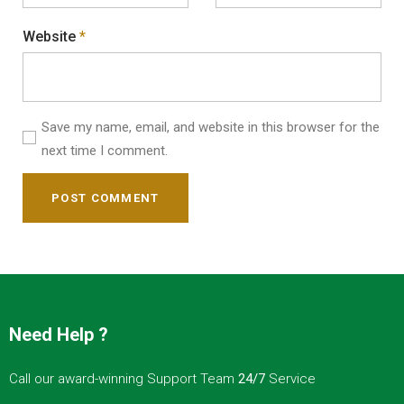
Website
*
Save my name, email, and website in this browser for the
next time I comment.
POST COMMENT
Need Help ?
Call our award-winning Support Team
24/7
Service