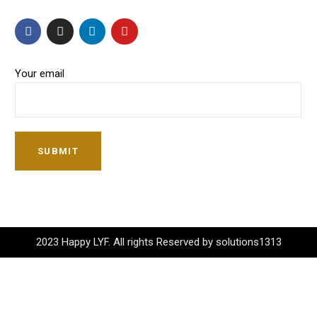
Your email
SUBMIT
2023 Happy LYF. All rights Reserved by solutions1313