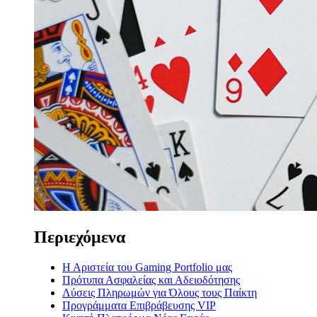
Περιεχόμενα
Η Αριστεία του Gaming Portfolio μας
Πρότυπα Ασφαλείας και Αδειοδότησης
Λύσεις Πληρωμών για Όλους τους Παίκτη
Προγράμματα Επιβράβευσης VIP