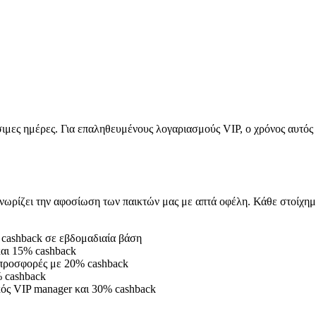
σιμες ημέρες. Για επαληθευμένους λογαριασμούς VIP, ο χρόνος αυτός
γνωρίζει την αφοσίωση των παικτών μας με απτά οφέλη. Κάθε στοίχ
cashback σε εβδομαδιαία βάση
αι 15% cashback
 προσφορές με 20% cashback
% cashback
ός VIP manager και 30% cashback