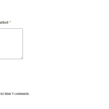
marked
*
ext time I comment.