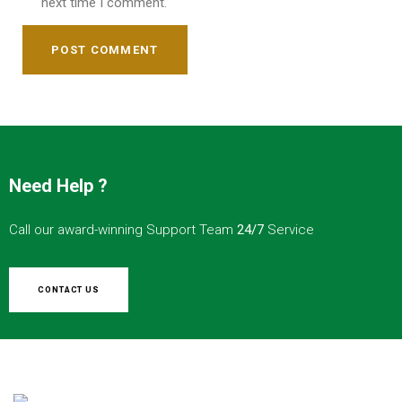
next time I comment.
POST COMMENT
Need Help ?
Call our award-winning Support Team
24/7
Service
CONTACT US